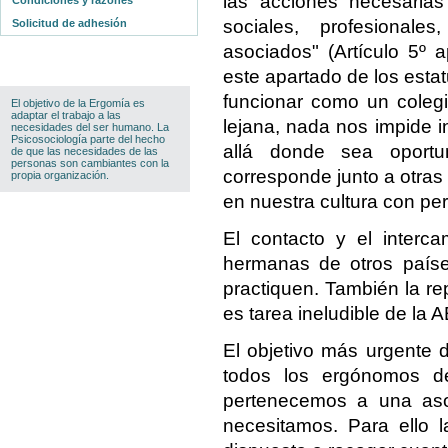
las acciones necesaria
Condiciones y razones
sociales, profesional
Solicitud de adhesión
asociados" (Artículo 5º 
este apartado de los estat
funcionar como un colegi
El objetivo de la Ergomía es
adaptar el trabajo a las
lejana, nada nos impide in
necesidades del ser humano. La
Psicosociología parte del hecho
allá donde sea oport
de que las necesidades de las
personas son cambiantes con la
corresponde junto a otras 
propia organización.
en nuestra cultura con pe
El contacto y el interc
hermanas de otros paíse
practiquen. También la r
es tarea ineludible de la 
El objetivo más urgente 
todos los ergónomos d
pertenecemos a una aso
necesitamos. Para ello l